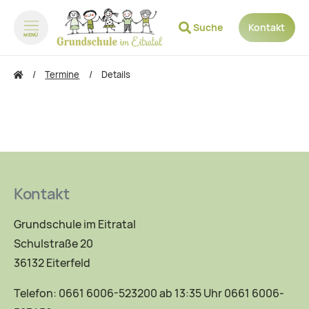
Suche
Kontakt
MENÜ
zum Inhalt springen
zum Footer springen
Termine
Details
Kontakt
Grundschule im Eitratal
Schulstraße 20
36132 Eiterfeld
Telefon: 0661 6006-523200 ab 13:35 Uhr 0661 6006-