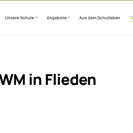
Unsere Schule
Angebote
Aus dem Schulleben
T
en
Footer springen
 WM in Flieden