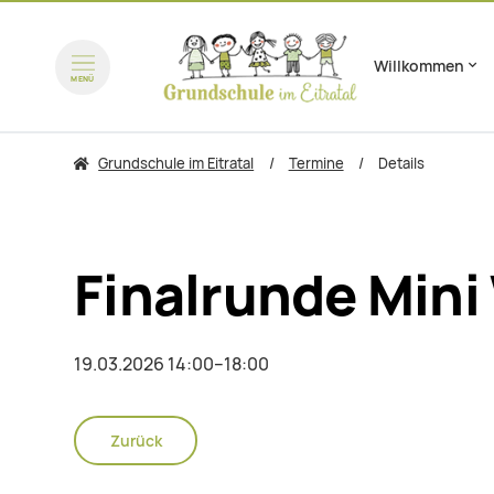
Willkommen
Navigation überspring
MENÜ
zum Inhalt springen
zum 
Grundschule im Eitratal
Termine
Details
Finalrunde Mini
19.03.2026 14:00–18:00
Zurück