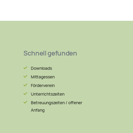
Schnell gefunden
Downloads
Mittagessen
Förderverein
Unterrichtszeiten
Betreuungszeiten / offener
Anfang