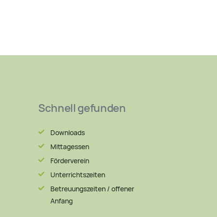
Schnell gefunden
Downloads
Mittagessen
Förderverein
Unterrichtszeiten
Betreuungszeiten / offener
Anfang