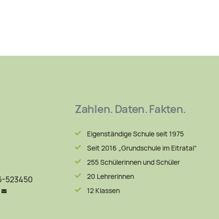
Zahlen. Daten. Fakten.
Eigenständige Schule seit 1975
Seit 2016 „Grundschule im Eitratal“
255 Schülerinnen und Schüler
20 Lehrerinnen
06-523450
12 Klassen