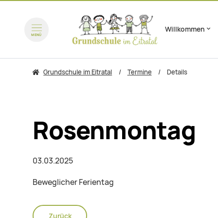
Willkommen
Navigation überspring
MENÜ
zum Inhalt springen
zum 
Grundschule im Eitratal
Termine
Details
Rosenmontag
03.03.2025
Beweglicher Ferientag
Zurück